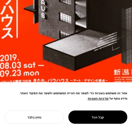
אתר זה משתמש בעוגיות כדי לשפר את חוויית המשתמש ולשפר את תפקוד האתר.
מידע נוסף על
מדיניות העוגיות
מדיניות העוגיות
.
מיתוג מאה שנה לבאוהאוס ליפן—גישה
אנטומית מדמה את תהליך החשיבה
PROJECT
בואו לבאוהאוס!
קבל הכל
נחוץ בלבד
העיצובית.
התחל את הפרויקט שלך