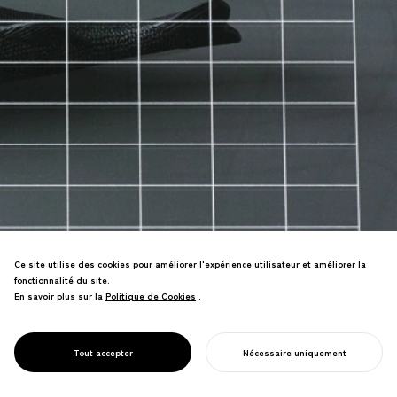
Ce site utilise des cookies pour améliorer l'expérience utilisateur et améliorer la
fonctionnalité du site.
En savoir plus sur la
Politique de Cookies
Politique de Cookies
.
Les principes de transformation
PROJECT
morphologique de la biologie
GGG/
visualisent les processus créatifs pour
TRANSFORMATION
Tout accepter
Nécessaire uniquement
générer la diversité.
COMMENCER VOTRE PROJET