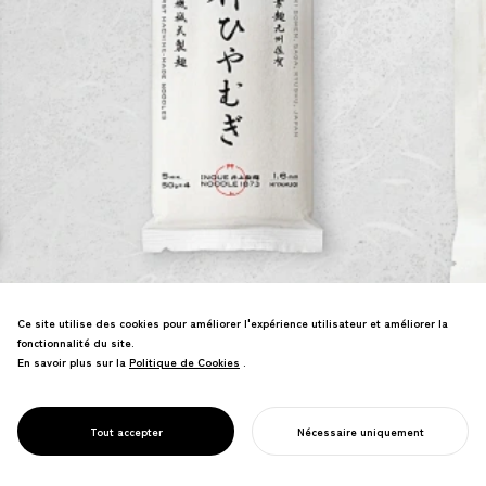
Rebranding et développement de
Ce site utilise des cookies pour améliorer l'expérience utilisateur et améliorer la
produits pour un fabricant de nouilles
fonctionnalité du site.
somen. La recherche sur l'histoire de
En savoir plus sur la
Politique de Cookies
Politique de Cookies
.
l'entreprise a positionné ce pionnier de
la production mécanique de nouilles
comme la première entreprise zéro-
PROJECT
INOUE NOODLE
Tout accepter
Nécessaire uniquement
carbone du Japon.
COMMENCER VOTRE PROJET