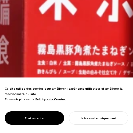
Ce site utilise des cookies pour améliorer l'expérience utilisateur et améliorer la
fonctionnalité du site.
En savoir plus sur la
Politique de Cookies
Politique de Cookies
.
Alimentation d'urgence repensée pour
le plaisir quotidien—créer une culture
de préparation aux catastrophes grâce à
PROJECT
TOKYO BISHOKU
Tout accepter
Nécessaire uniquement
une cuisine désirable.
COMMENCER VOTRE PROJET