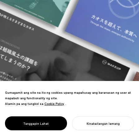
Gumagamit ang site na ito ng cookies upang mapahusay ang karanasan ng user at
mapabuti ang functionality ng site.
Alamin pa ang tungkol sa
Cookie Policy
Cookie Policy
.
Branding para sa mga pioneer ng
PROJECT
coaching culture. Nilinaw ang positioning
CTI JAPAN &
ng CTI na "Origin of Coaching", na nag-
WAKE UP
Tanggapin Lahat
Kinakailangan lamang
ambag sa paglago ng enrollment.
SIMULAN ANG INYONG PROYEKTO