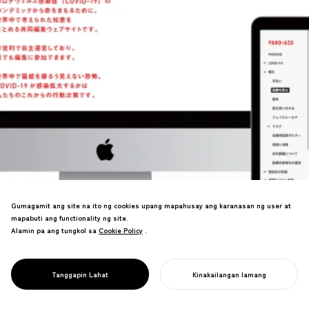
Gumagamit ang site na ito ng cookies upang mapahusay ang karanasan ng user at
Collaborative wiki para sa pandemic
mapabuti ang functionality ng site.
response. Mga social distancing visuals
Alamin pa ang tungkol sa
Cookie Policy
Cookie Policy
.
na ibinahagi ng mahigit 10,000 katao sa
social media, na lumikha ng design-
driven movement para sa infection
PROJECT
PANDAID
Tanggapin Lahat
Kinakailangan lamang
prevention.
SIMULAN ANG INYONG PROYEKTO