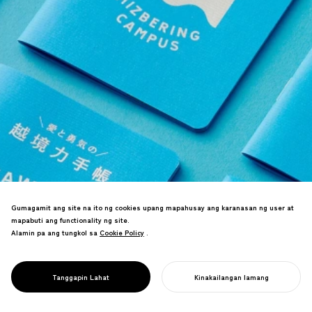
Direksyon ng disenyo para sa
Gumagamit ang site na ito ng cookies upang mapahusay ang karanasan ng user at
proyektong pakikipagtulungan ng publiko
mapabuti ang functionality ng site.
at pribadong sektor na nagpapalawak ng
Alamin pa ang tungkol sa
Cookie Policy
Cookie Policy
.
potensyal ng waterfront. Nagsanay ng
mga civil servant sa pamamagitan ng
online school para sa cross-boundary
PROJECT
MIZBERING
Tanggapin Lahat
Kinakailangan lamang
public leadership.
SIMULAN ANG INYONG PROYEKTO