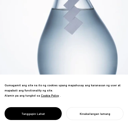
Gumagamit ang site na ito ng cookies upang mapahusay ang karanasan ng user at
Disenyo para sa mga distilled spirits na
mapabuti ang functionality ng site.
muling nagiisip sa regional sake sa
Alamin pa ang tungkol sa
Cookie Policy
Cookie Policy
.
pamamagitan ng vacuum distillation.
Ang sopistikadong disenyo ng bote at
branding ay nakakuha ng maraming
PROJECT
JO-CHU
Tanggapin Lahat
Kinakailangan lamang
pandaigdigang parangal.
SIMULAN ANG INYONG PROYEKTO