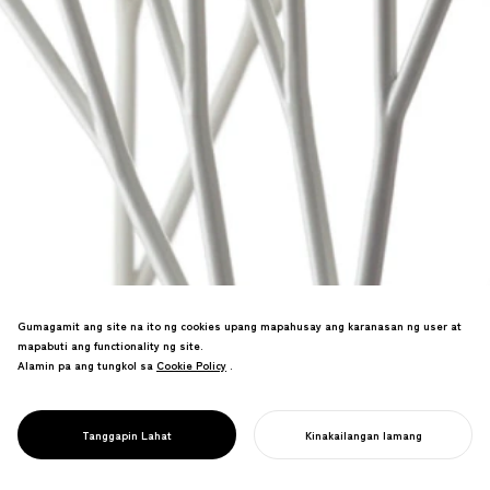
Gumagamit ang site na ito ng cookies upang mapahusay ang karanasan ng user at
mapabuti ang functionality ng site.
Alamin pa ang tungkol sa
Cookie Policy
Cookie Policy
.
Serye ng muwebles na gumagamit ng
fractal algorithms. Ipinakita sa Haneda
PROJECT
ARBORISMO
Tanggapin Lahat
Kinakailangan lamang
Airport.
SIMULAN ANG INYONG PROYEKTO