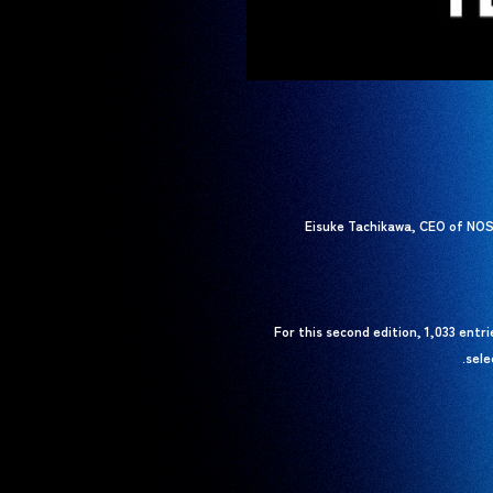
Eisuke Tachikawa, CEO of NOS
For this second edition, 1,033 entr
sele