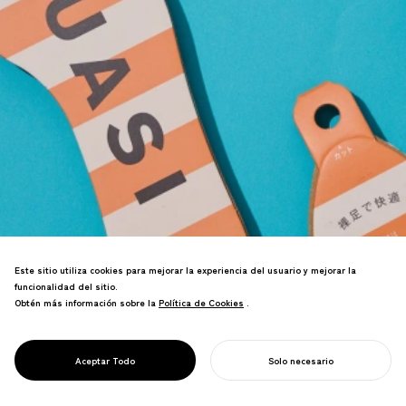
Este sitio utiliza cookies para mejorar la experiencia del usuario y mejorar la
Imagen de marca para una nueva
funcionalidad del sitio.
plantilla de papel. Diseño
Obtén más información sobre la
Política de Cookies
Política de Cookies
.
ambientalmente consciente que
transforma su empaque en el producto
mismo, reduciendo el peso en más del
PROJECT
SUASI
Aceptar Todo
Solo necesario
90%.
COMIENZA TU PROYECTO