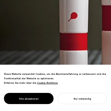
Diese Website verwendet Cookies, um die Benutzererfahrung zu verbessern und die
Funktionalität der Website zu optimieren.
Erfahren Sie mehr über die
Cookie-Richtlinie
Cookie-Richtlinie
.
Organische Hautpflegemarke, die
japanische Schönheit verkörpert.
Pentawards Gold-Gewinner in der
PROJECT
WAREW
Alle akzeptieren
Nur notwendig
Kategorie Kosmetikverpackungen.
IHR PROJEKT STARTEN