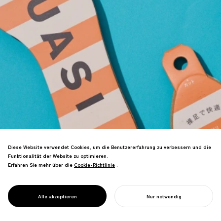
Diese Website verwendet Cookies, um die Benutzererfahrung zu verbessern und die
Funktionalität der Website zu optimieren.
Branding für eine neue
Erfahren Sie mehr über die
Cookie-Richtlinie
Cookie-Richtlinie
.
Papiereinlegesohle. Umweltbewusstes
Design, das seine Verpackung in das
Produkt selbst verwandelt, wodurch das
PROJECT
SUASI
Alle akzeptieren
Nur notwendig
Gewicht um über 90% reduziert wird.
IHR PROJEKT STARTEN