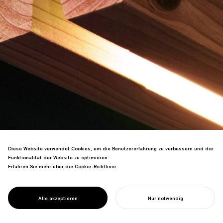
Diese Website verwendet Cookies, um die Benutzererfahrung zu verbessern und die
Funktionalität der Website zu optimieren.
Möbelmarke, die japanisches
Erfahren Sie mehr über die
Cookie-Richtlinie
Cookie-Richtlinie
.
Durchforstungsholz durch minimale
Verarbeitung bewirbt, welche den
Holzwert verstärkt. DFA Design Award
PROJECT
KINOWA
Alle akzeptieren
Nur notwendig
Goldgewinner.
IHR PROJEKT STARTEN