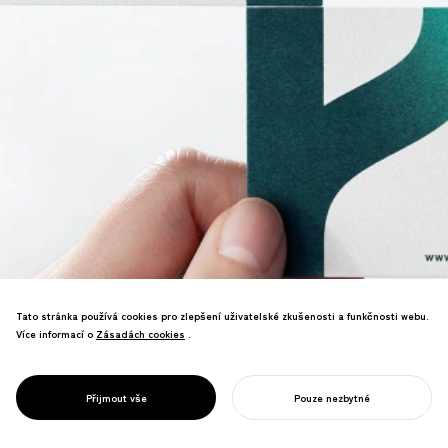
Tato stránka používá cookies pro zlepšení uživatelské zkušenosti a funkčnosti webu.
Více informací o
Zásadách cookies
Zásadách cookies
.
Rebranding poradenské firmy.
Spolutvořil filozofii "Vital Management",
která umožnila hlubší komunikaci
PROJECT
VZTAHY
Přijmout vše
Pouze nezbytné
hodnoty služeb.
ZAHAJTE SVŮJ PROJEKT