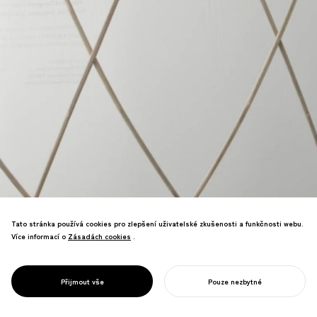
Tato stránka používá cookies pro zlepšení uživatelské zkušenosti a funkčnosti webu.
12metrová obrazovka využívající tradiční
Více informací o
Zásadách cookies
Zásadách cookies
.
japonskou techniku "shinshi-bari"—
bambusové tyče s jehlami vytvářejí
konstrukci založenou pouze na napětí.
PROJECT
OBI
Přijmout vše
Pouze nezbytné
Prezentuje japonský design celosvětově.
ZAHAJTE SVŮJ PROJEKT