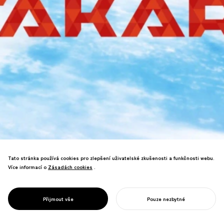
Tato stránka používá cookies pro zlepšení uživatelské zkušenosti a funkčnosti webu.
Více informací o
Zásadách cookies
Zásadách cookies
.
Navrhl jsem logo inspirované atomovou
PROJECT
strukturou uhlíku spolu s originálním
FUTURE KID
písmem pro FUTURE KID TAKARA,
TAKARA
Přijmout vše
Pouze nezbytné
animaci o klimatických změnách.
ZAHAJTE SVŮJ PROJEKT