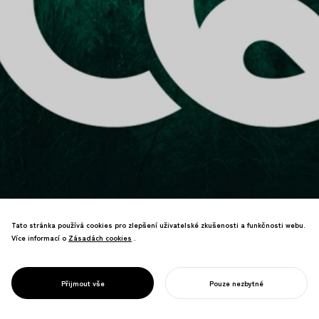
Tato stránka používá cookies pro zlepšení uživatelské zkušenosti a funkčnosti webu.
Více informací o
Zásadách cookies
Zásadách cookies
.
PROJECT
CQ : UHLÍKOVĚ
Značka služeb vizualizující uhlíkově
NEUTRÁLNÍ
negativní společnost prostřednictvím
KVOCIENT
Přijmout vše
Pouze nezbytné
dekarbonizovaných životních stylů.
ZAHAJTE SVŮJ PROJEKT