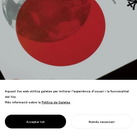
Aquest lloc web utilitza galetes per millorar l'experiència d'usuari i la funcionalitat
del lloc.
Més informació sobre la
Política de Galetes
Política de Galetes
.
内閣官房が主催するクールジャパン戦略の座
PROJECT
長として「世界の課題をクリエイティブに解
PROPOSTA
決する日本」というミッションと詳細な提言
COOL JAPAN
Acceptar tot
Només necessari
を策定。
COMENÇA EL TEU PROJECTE