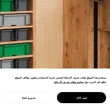
يستخدم هذا الموقع ملفات تعريف الارتباط لتحسين تجربة المستخدم وتطوير وظائف الموقع.
اطلع على المزيد حول
سياسة ملفات تعريف الارتباط
سياسة ملفات تعريف الارتباط
.
PROJECT
مشروع تحويل المستودع بأثاث مفتوح المصدر.
تصميم سوهكو
التصاميم المجانية تمكن من التجديدات الإبداعية
المفتوح
قبول الكل
ضروري فقط
المرنة.
ابدأ مشروعك