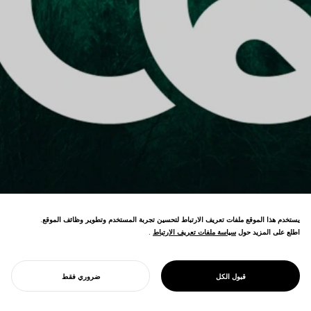
يستخدم هذا الموقع ملفات تعريف الارتباط لتحسين تجربة المستخدم وتطوير وظائف الموقع.
اطلع على المزيد حول
سياسة ملفات تعريف الارتباط
سياسة ملفات تعريف الارتباط
.
PROJECT
CQ : معامل الحياد
علامة تجارية خدمية تُجسد مجتمعاً سالب الكربون
الكربوني
قبول الكل
ضروري فقط
من خلال أنماط حياة منزوعة الكربون.
ابدأ مشروعك