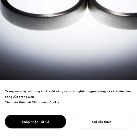
Trang web này sử dụng cookie để nâng cao trải nghiệm người dùng và cải thiện chức
năng của trang web.
Tìm hiểu thêm về
Chính sách Cookie
Chính sách Cookie
.
多様な関係性を祝福するジュエリーブラン
PROJECT
RE.ING
Chấp Nhận Tất Cả
Chỉ cần thiết
ド。4種のリングで様々な絆を表現。
BẮT ĐẦU DỰ ÁN CỦA BẠN