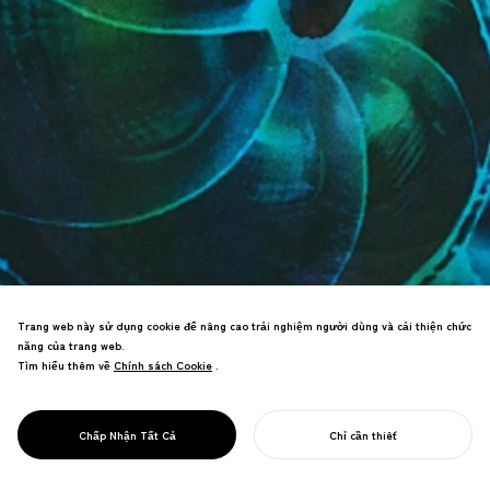
Trang web này sử dụng cookie để nâng cao trải nghiệm người dùng và cải thiện chức
năng của trang web.
Tìm hiểu thêm về
Chính sách Cookie
Chính sách Cookie
.
PROJECT
GGG/
Khám phá vẻ đẹp phổ quát thông qua
PATTERN
Chấp Nhận Tất Cả
Chỉ cần thiết
các mô hình trong tự nhiên.
BẮT ĐẦU DỰ ÁN CỦA BẠN