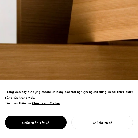
Trang web này sử dụng cookie để nâng cao trải nghiệm người dùng và cải thiện chức
năng của trang web.
Tìm hiểu thêm về
Chính sách Cookie
Chính sách Cookie
.
Được tạp chí thiết kế toàn cầu Wallpaper
mệnh danh là "ngăn kéo đẹp nhất thế
PROJECT
CARTESIA
Chấp Nhận Tất Cả
Chỉ cần thiết
giới".
BẮT ĐẦU DỰ ÁN CỦA BẠN