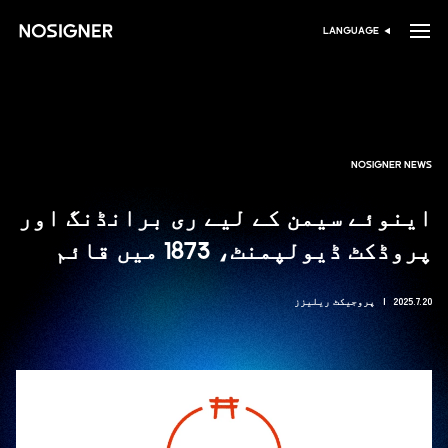
ہوم
LANGUAGE
زبان منتخب کریں
NOSIGNER NEWS
اینوئے سیمن کے لیے ری برانڈنگ اور
پروڈکٹ ڈیولپمنٹ، 1873 میں قائم
2025.7.20
پروجیکٹ ریلیزز