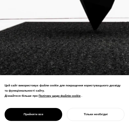
Цей сайт використовує файли cookie для покращення користувацького досвіду
Проект "Найчорнішого чорного у світі"
та функціональності сайту.
з використанням нанотехнологій.
Дізнайтеся більше про
Політику щодо файлів cookie
Політику щодо файлів cookie
.
Вуглецеві нанотрубки поєднуються з
1200-річною традицією лакових
PROJECT
виробів—стародавнє ремесло
ZENBLACK
Прийняти все
Тільки необхідні
революціонізується.
ПОЧНІТЬ СВІЙ ПРОЄКТ