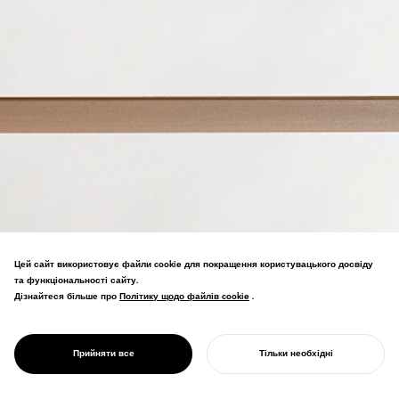
Цей сайт використовує файли cookie для покращення користувацького досвіду
Стелаж для зберігання від Motobayashi
та функціональності сайту.
Furniture з Токусіми. Природна
Дізнайтеся більше про
Політику щодо файлів cookie
Політику щодо файлів cookie
.
ферменна конструкція дозволяє
дошкам товщиною 3 мм витримувати
PROJECT
100 кг. Фіналіст премії Good Design
ФЕРМА
Прийняти все
Тільки необхідні
Gold Award.
ПОЧНІТЬ СВІЙ ПРОЄКТ