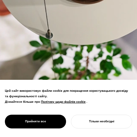
Цей сайт використовує файли cookie для покращення користувацького досвіду
та функціональності сайту.
Дізнайтеся більше про
Політику щодо файлів cookie
Політику щодо файлів cookie
.
Інтер'єр магазину порятунку рослин—
створення нових наративів для
PROJECT
кімнатних рослин, відірваних від
REN
Прийняти все
Тільки необхідні
природи.
ПОЧНІТЬ СВІЙ ПРОЄКТ