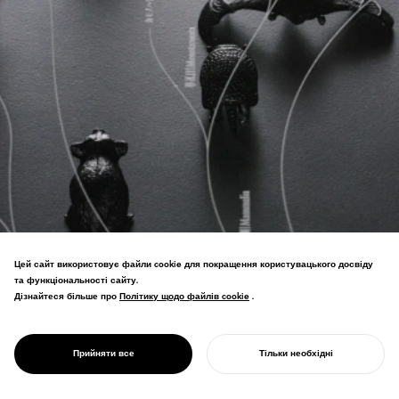
Цей сайт використовує файли cookie для покращення користувацького досвіду
та функціональності сайту.
Дізнайтеся більше про
Політику щодо файлів cookie
Політику щодо файлів cookie
.
PROJECT
GGG/
Філогенетичне дерево, що порівнює
біологічну еволюцію зі штучними
ЕВОЛЮЦІЙНЕ
інноваціями, візуалізуючи творчі
ДЕРЕВО
Прийняти все
Тільки необхідні
прогалини та джерела інновацій.
ПОЧНІТЬ СВІЙ ПРОЄКТ