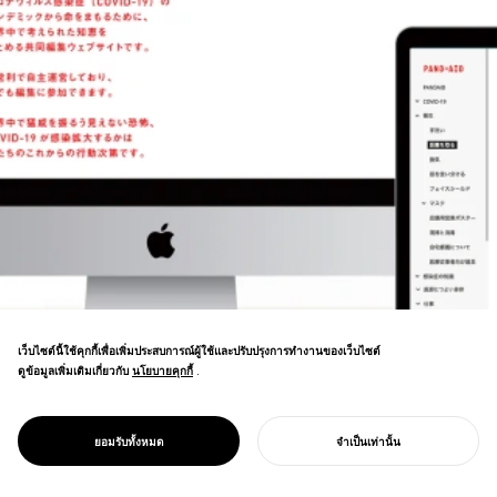
เว็บไซต์นี้ใช้คุกกี้เพื่อเพิ่มประสบการณ์ผู้ใช้และปรับปรุงการทำงานของเว็บไซต์
วิกิแบบมีส่วนร่วมสำหรับการตอบสนองต่อการ
ดูข้อมูลเพิ่มเติมเกี่ยวกับ
นโยบายคุกกี้
นโยบายคุกกี้
.
ระบาดใหญ่ ภาพการเว้นระยะห่างทางสังคมที่
แบ่งปันโดยผู้คนกว่า 10,000 คนในโซเชียลมี
เดีย สร้างการเคลื่อนไหวที่ขับเคลื่อนด้วยการ
PROJECT
PANDAID
ยอมรับทั้งหมด
จำเป็นเท่านั้น
ออกแบบเพื่อป้องกันการติดเชื้อ
เริ่มโครงการของคุณ