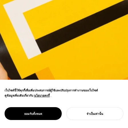
เว็บไซต์นี้ใช้คุกกี้เพื่อเพิ่มประสบการณ์ผู้ใช้และปรับปรุงการทำงานของเว็บไซต์
สติกเกอร์พื้นที่เล่นเสียงเกมสุดคลาสสิกเมื่อ
ดูข้อมูลเพิ่มเติมเกี่ยวกับ
นโยบายคุกกี้
นโยบายคุกกี้
.
เหยียบ ทำให้การรักษาระยะห่างทางสังคมสนุก
PROJECT
ขึ้น วิดีโอไวรัลแพร่กระจายทั่วโซเชียลมีเดีย
สติ๊กเกอร์
ขับเคลื่อนการแนะนำร้านค้าให้ประสบความ
LIFECOIN
ยอมรับทั้งหมด
จำเป็นเท่านั้น
สำเร็จ
เริ่มโครงการของคุณ