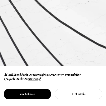
เว็บไซต์นี้ใช้คุกกี้เพื่อเพิ่มประสบการณ์ผู้ใช้และปรับปรุงการทำงานของเว็บไซต์
ดูข้อมูลเพิ่มเติมเกี่ยวกับ
นโยบายคุกกี้
นโยบายคุกกี้
.
PROJECT
GGG/
เส้นโค้งแคทีนารีสำรวจกลศาสตร์และรูปแบบ—
แรง
ยอมรับทั้งหมด
จำเป็นเท่านั้น
ค้นหาความงามในความต้านทานและสมดุล
เริ่มโครงการของคุณ