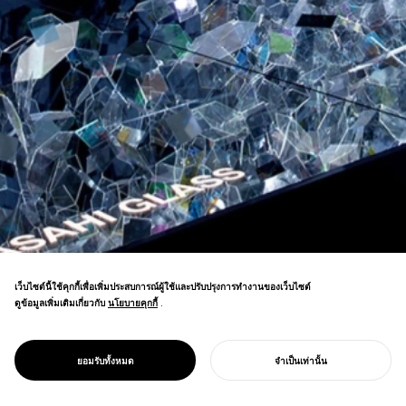
เว็บไซต์นี้ใช้คุกกี้เพื่อเพิ่มประสบการณ์ผู้ใช้และปรับปรุงการทำงานของเว็บไซต์
ดูข้อมูลเพิ่มเติมเกี่ยวกับ
นโยบายคุกกี้
นโยบายคุกกี้
.
การติดตั้งงานแสดง Milan Salone มีผู้เข้าชม
เพิ่มขึ้นเป็นสองเท่าจากปีที่แล้ว และได้รับรางวัล
PROJECT
อสัณฐาน
ยอมรับทั้งหมด
จำเป็นเท่านั้น
ด้านการออกแบบหลายรางวัล
เริ่มโครงการของคุณ