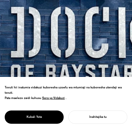
Tovuti hii inatumia vidakuzi kuboresha uzoefu wa mtumiaji na kuboresha utendaji wa
tovuti.
Pata maelezo zaidi kuhusu
Sera ya Vidakuzi
Sera ya Vidakuzi
.
PROJECT
DOCK OF
Ishara ya nyota ya saini ya timu
imeongezwa na utambulisho wa kikanda
BAYSTARS
wa Yokosuka uliochanganywa katika kifaa
YOKOSUKA
Kubali Yote
Inahitajika tu
kizima.
ANZA MRADI WAKO