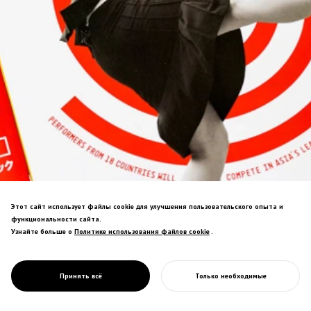
Этот сайт использует файлы cookie для улучшения пользовательского опыта и
функциональности сайта.
Узнайте больше о
Политике использования файлов cookie
Политике использования файлов cookie
.
PROJECT
DAIDOGEI
WORLD CUP IN
Брендинг для крупнейшего в Азии
SHIZUOKA
Принять всё
Только необходимые
фестиваля уличных выступлений.
НАЧАТЬ ВАШ ПРОЕКТ