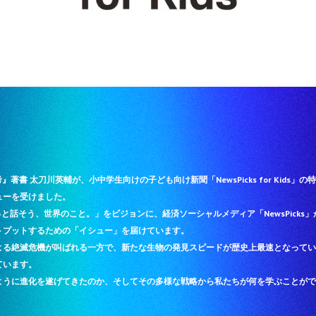
著書 太刀川英輔が、小中学生向けの子ども向け新聞「NewsPicks for Kids」の特集「
ューを受けました。
「家族でもっと話そう、世界のこと。」をビジョンに、経済ソーシャルメディア「NewsPic
トプットするための「イシュー」を届けています。
よる絶滅危機が叫ばれる一方で、新たな生物の発見スピードが歴史上最速となってい
ています。
ように進化を遂げてきたのか、そしてその多様な戦略から私たちが何を学ぶことがで