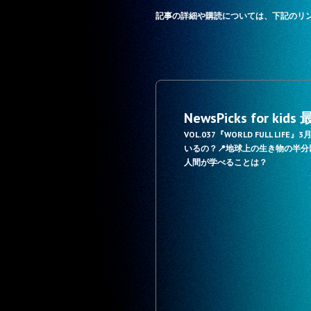
記事の詳細や購読については、下記のリ
NewsPicks for k
VOL.037『WORLD FULL 
いるの？📍地球上の生き物の半
人間が学べることは？