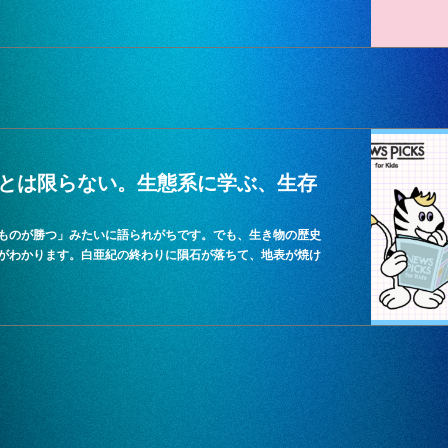
とは限らない。生態系に学ぶ、生存
ものが勝つ」みたいに語られがちです。でも、生き物の歴史
がわかります。白亜紀の終わりに隕石が落ちて、地表が焼け