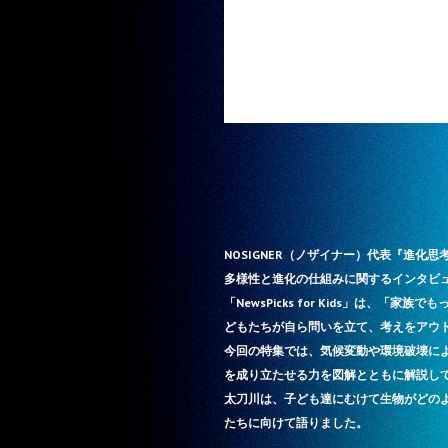
NOSIGNER（ノザイナー）代表『進化思考』
多様性と進化の仕組みに関するインタビ
「NewsPicks for Kids」は、
どもたちが自ら問いを立て、考えをアウ
今回の特集では、気候変動や環境破壊に
を成り立たせる力を図解とともに解説し
太刀川は、子ども達にむけて生物がどの
たちに向けて語りました。