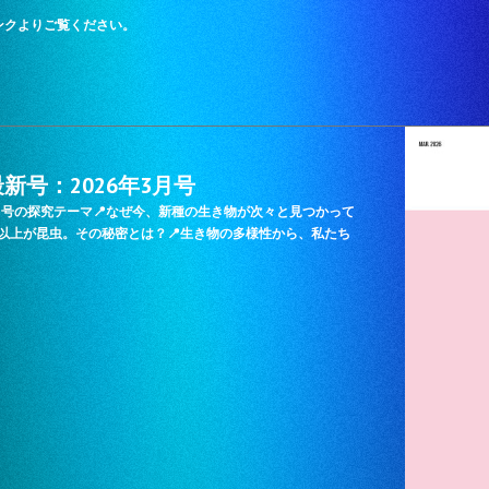
ンクよりご覧ください。
ids 最新号：2026年3月号
LIFE』3月号の探究テーマ📍なぜ今、新種の生き物が次々と見つかって
分以上が昆虫。その秘密とは？📍生き物の多様性から、私たち