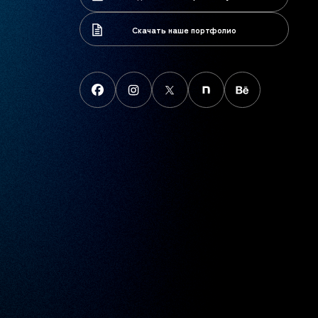
Скачать наше портфолио
Скачать наше портфолио
FaceBook
instagram
X
note
behance