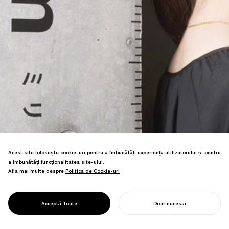
Acest site folosește cookie-uri pentru a îmbunătăți experiența utilizatorului și pentru
a îmbunătăți funcționalitatea site-ului.
Semnalizare școlară pentru elevi cu
Afla mai multe despre
Politica de Cookie-uri
Politica de Cookie-uri
.
nevoi speciale și retrași. Motivul riglei
vizualizează creșterea, designul spațial
cultivând stima de sine la elevii cu nevoi
PROJECT
CÂNTARE
Acceptă Toate
Doar necesar
diverse.
ÎNCEPE-ȚI PROIECTUL