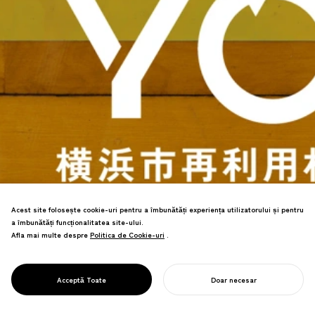
Acest site folosește cookie-uri pentru a îmbunătăți experiența utilizatorului și pentru
a îmbunătăți funcționalitatea site-ului.
Am definit strategia de design pentru
Afla mai multe despre
Politica de Cookie-uri
Politica de Cookie-uri
.
"REYO: Yokohama Recycling Project",
promovând o mișcare pentru
consolidarea identității Yokohama ca
PROJECT
REYO
Acceptă Toate
Doar necesar
Oraș Circular.
ÎNCEPE-ȚI PROIECTUL