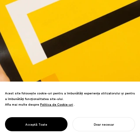
Acest site folosește cookie-uri pentru a îmbunătăți experiența utilizatorului și pentru
Autocolante de podea care redau
a îmbunătăți funcționalitatea site-ului.
sunete iconice de jocuri când sunt
Afla mai multe despre
Politica de Cookie-uri
Politica de Cookie-uri
.
calcate, făcând distanțarea socială mai
PROJECT
plăcută. Videoclipul viral s-a răspândit
AUTOCOLANT
pe rețelele sociale, determinând o
LIFECOIN
Acceptă Toate
Doar necesar
introducere de succes în magazin.
ÎNCEPE-ȚI PROIECTUL