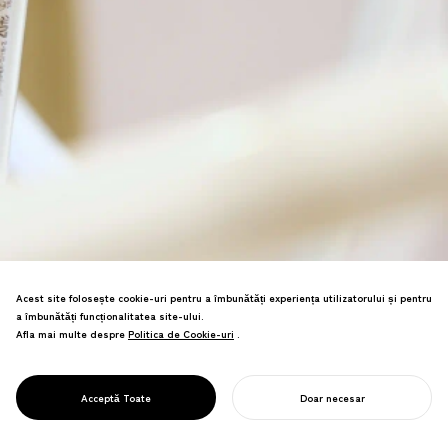
Acest site folosește cookie-uri pentru a îmbunătăți experiența utilizatorului și pentru
a îmbunătăți funcționalitatea site-ului.
Design spațial experimental care
Afla mai multe despre
Politica de Cookie-uri
Politica de Cookie-uri
.
reutilizează tuburile fluorescente
abandonate. Crește conștiința ecologică
demonstrând în același timp noi
PROJECT
FLUOLESS
Acceptă Toate
Doar necesar
posibilități de upcycling.
ÎNCEPE-ȚI PROIECTUL