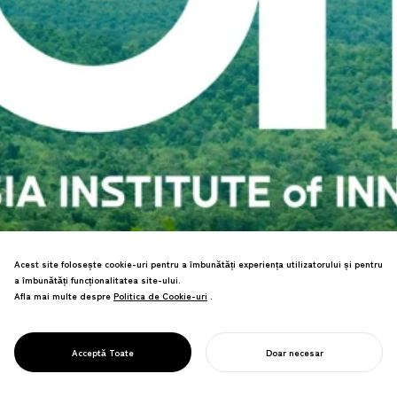
Acest site folosește cookie-uri pentru a îmbunătăți experiența utilizatorului și pentru
a îmbunătăți funcționalitatea site-ului.
Led the revitalization of the Asia
Afla mai multe despre
Politica de Cookie-uri
Politica de Cookie-uri
.
Innovation University, which cultivates
PROJECT
global leaders who contribute to the
ASIA INSTITUTE
future of the planet from the far corners
OF INNOVATION
Acceptă Toate
Doar necesar
of Asia.
ÎNCEPE-ȚI PROIECTUL