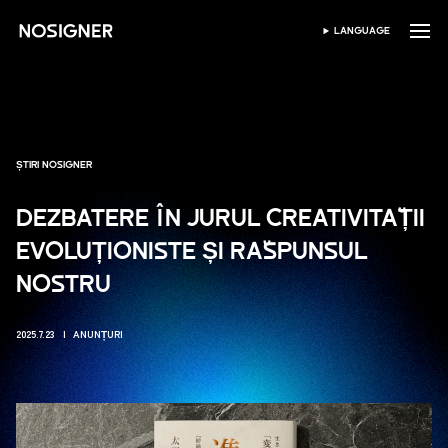
ACASĂ
LANGUAGE
SELECTEAZĂ LIMBA
ȘTIRI NOSIGNER
DEZBATERE ÎN JURUL CREATIVITĂȚII
EVOLUȚIONISTE ȘI RĂSPUNSUL
NOSTRU
2025.7.23
ANUNȚURI