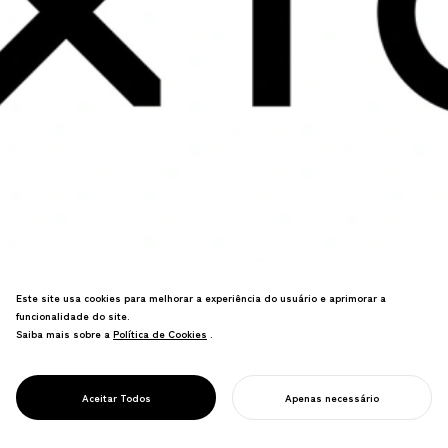
Este site usa cookies para melhorar a experiência do usuário e aprimorar a
funcionalidade do site.
Ciência de dados e análise de
Saiba mais sobre a
Política de Cookies
Política de Cookies
.
publicidade e branding. Motivos de
estrelas encontram gradientes de cores
primárias impressas/digitais em
PROJECT
XICA
Aceitar Todos
Apenas necessário
sistema visual de ponta.
INICIE SEU PROJETO