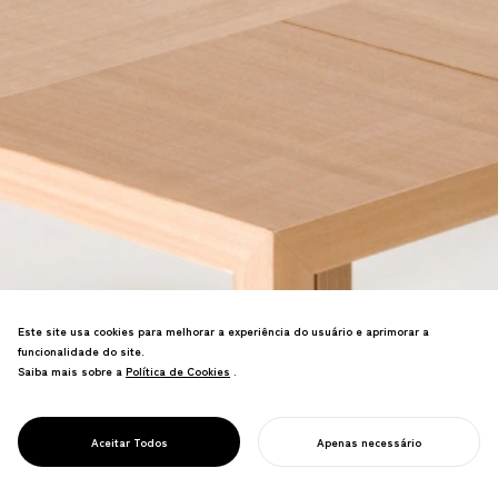
Este site usa cookies para melhorar a experiência do usuário e aprimorar a
funcionalidade do site.
Sistema de móveis modulares
Saiba mais sobre a
Política de Cookies
Política de Cookies
.
construindo complexidade a partir de
unidades mínimas. Componentes
simples se combinam em funções
PROJECT
UNIDADE
Aceitar Todos
Apenas necessário
sofisticadas com flexibilidade infinita.
INICIE SEU PROJETO