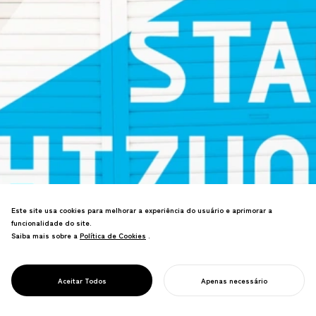
Este site usa cookies para melhorar a experiência do usuário e aprimorar a
funcionalidade do site.
Saiba mais sobre a
Política de Cookies
Política de Cookies
.
Marca do centro de artes culturais de
PROJECT
Shizuoka. O conceito "A Cidade como
ON STAGE
Teatro" estabelece estratégia para
SHIZUOKA
Aceitar Todos
Apenas necessário
destino internacional de artes cênicas.
INICIE SEU PROJETO