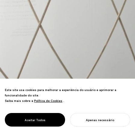
Este site usa cookies para melhorar a experiência do usuário e aprimorar a
funcionalidade do site.
Tela de 12 metros usando a técnica
Saiba mais sobre a
Política de Cookies
Política de Cookies
.
japonesa tradicional "shinshi-bari"—
hastes de bambu com agulhas criam
estrutura apenas de tensão. Mostrou o
PROJECT
OBI
Aceitar Todos
Apenas necessário
design japonês globalmente.
INICIE SEU PROJETO