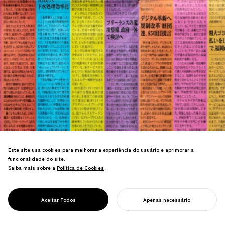
Este site usa cookies para melhorar a experiência do usuário e aprimorar a
funcionalidade do site.
Criou layouts de jornal coloridos com
Saiba mais sobre a
Política de Cookies
Política de Cookies
.
temática dos ODS apresentando artigos
PROJECT
anteriores, destacando o papel da
FESTIVAL NIKKEI
mídia no apoio a iniciativas sociais
SDGS
Aceitar Todos
Apenas necessário
corporativas.
INICIE SEU PROJETO