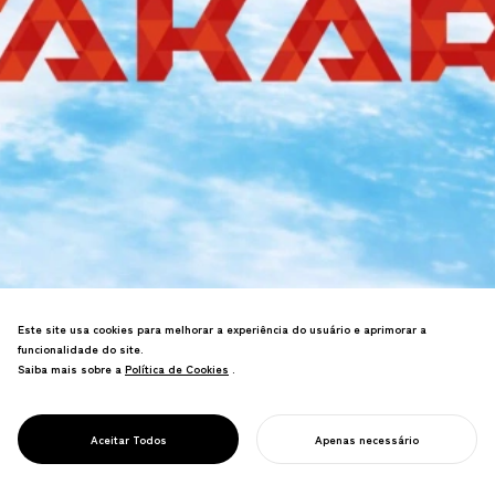
Este site usa cookies para melhorar a experiência do usuário e aprimorar a
funcionalidade do site.
Criei um logotipo inspirado na estrutura
Saiba mais sobre a
Política de Cookies
Política de Cookies
.
atômica do carbono, juntamente com
PROJECT
uma tipografia original, para FUTURE KID
FUTURE KID
TAKARA, uma animação sobre
TAKARA
Aceitar Todos
Apenas necessário
mudanças climáticas.
INICIE SEU PROJETO