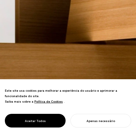
Este site usa cookies para melhorar a experiência do usuário e aprimorar a
funcionalidade do site.
Saiba mais sobre a
Política de Cookies
Política de Cookies
.
Nomeada "gaveta mais bonita do
mundo" pela revista global de design
PROJECT
CARTESIA
Aceitar Todos
Apenas necessário
Wallpaper.
INICIE SEU PROJETO