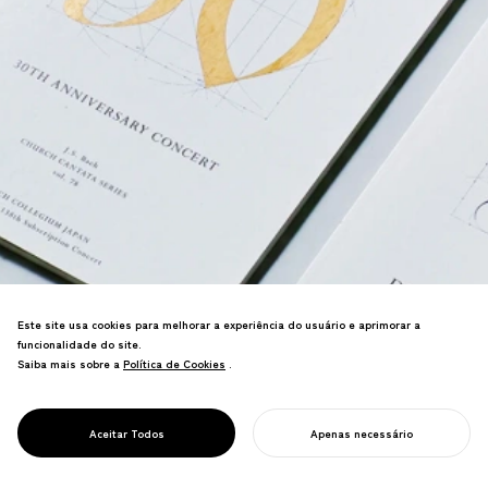
Este site usa cookies para melhorar a experiência do usuário e aprimorar a
funcionalidade do site.
Saiba mais sobre a
Política de Cookies
Política de Cookies
.
PROJECT
BACH
Identidade visual para o conjunto
COLLEGIUM
barroco de classe mundial do Japão
JAPAN
Aceitar Todos
Apenas necessário
usando tipografia da era de Bach.
INICIE SEU PROJETO